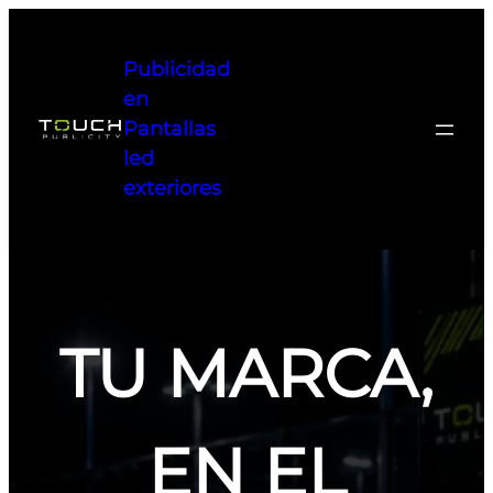
Saltar
al
Publicidad
contenido
en
Pantallas
led
exteriores
TU MARCA,
EN EL